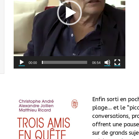
00:00
06:54
Enfin sorti en poc
plage… et le “pico
conversations, pr
offrent une paus
sur de grands suje