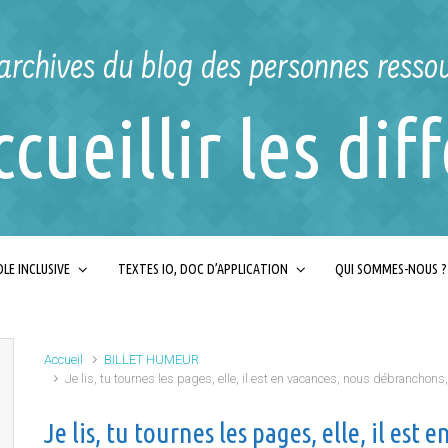
archives du blog des personnes resso
ccueillir les dif
LE INCLUSIVE
TEXTES IO, DOC D’APPLICATION
QUI SOMMES-NOUS ?
Accueil
BILLET HUMEUR
Je lis, tu tournes les pages, elle, il est en vacances, nous débranchons
Je lis, tu tournes les pages, elle, il es