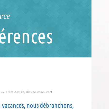
urce
férences
, vous rêvassez, ils, elles se ressourcent…
t en vacances, nous débranchons,