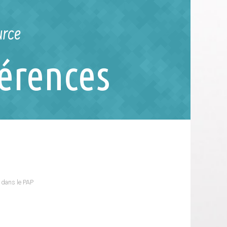
urce
férences
 dans le PAP