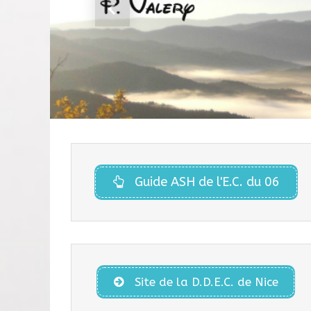
Previous
Guide ASH de l'E.C. du 06
Site de la D.D.E.C. de Nice