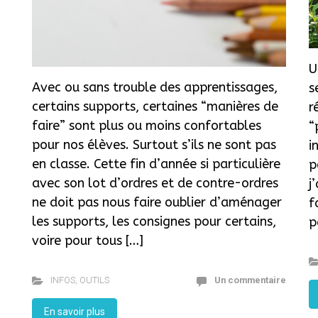
U
Avec ou sans trouble des apprentissages,
s
certains supports, certaines “manières de
r
faire” sont plus ou moins confortables
“
pour nos élèves. Surtout s’ils ne sont pas
i
en classe. Cette fin d’année si particulière
p
avec son lot d’ordres et de contre-ordres
j
ne doit pas nous faire oublier d’aménager
f
les supports, les consignes pour certains,
p
voire pour tous […]
INFOS
,
OUTILS
Un commentaire
En savoir plus