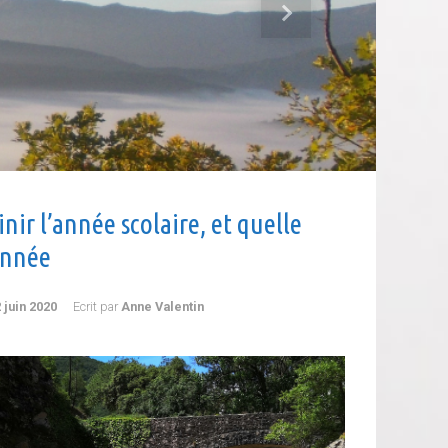
Next
inir l’année scolaire, et quelle
nnée
 juin 2020
Ecrit par
Anne Valentin