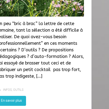
n peu “bric à brac” la lettre de cette
emaine, tant la sélection a été difficile à
éaliser. De quoi avez-vous besoin
professionnellement” en ces moments
ncertains ? D’outils ? De propositions
édagogiques ? d’auto-formation ? Alors,
’ai essayé de brasser tout ceci et de
abriquer un petit cocktail pas trop fort,
as trop indigeste, […]
INFOS
,
OUTILS
En savoir plus