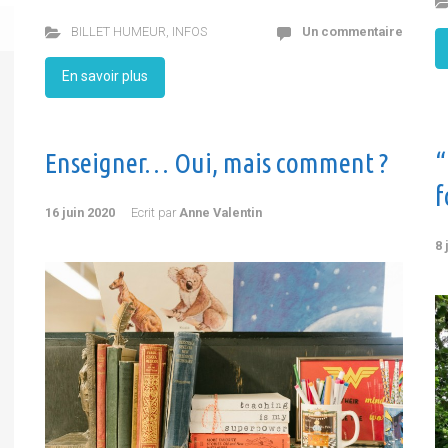
BILLET HUMEUR
,
INFOS
Un commentaire
En savoir plus
Enseigner… Oui, mais comment ?
“
f
16 juin 2020
Ecrit par
Anne Valentin
8 