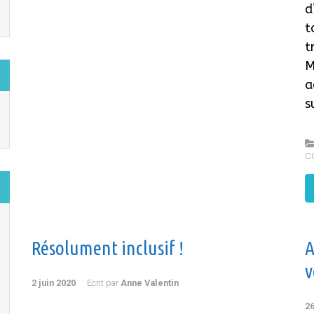
d
t
t
M
a
s
C
Résolument inclusif !
A
v
2 juin 2020
Ecrit par
Anne Valentin
26