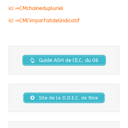
ici ⇒
CMchainedupluriel
ici ⇒
CMl’imparfaitdelindicatif
Guide ASH de l'E.C. du 06
Site de la D.D.E.C. de Nice