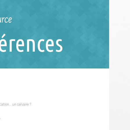
urce
férences
cation… un calvaire ?
?