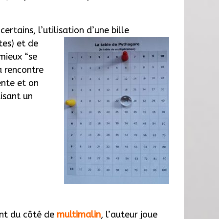
rtains, l’utilisation d’une bille
tes) et de
mieux “se
a rencontre
ente et on
aisant un
nt du côté de
multimalin
, l’auteur joue