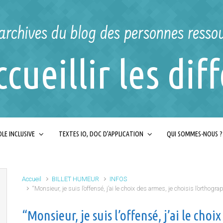
archives du blog des personnes resso
ccueillir les dif
LE INCLUSIVE
TEXTES IO, DOC D’APPLICATION
QUI SOMMES-NOUS ?
Accueil
BILLET HUMEUR
INFOS
“Monsieur, je suis l’offensé, j’ai le choix des armes, je choisis l’orthog
“Monsieur, je suis l’offensé, j’ai le choix