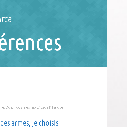
urce
férences
raphe. Donc, vous êtes mort.” Léon-P. Fargue
 des armes, je choisis