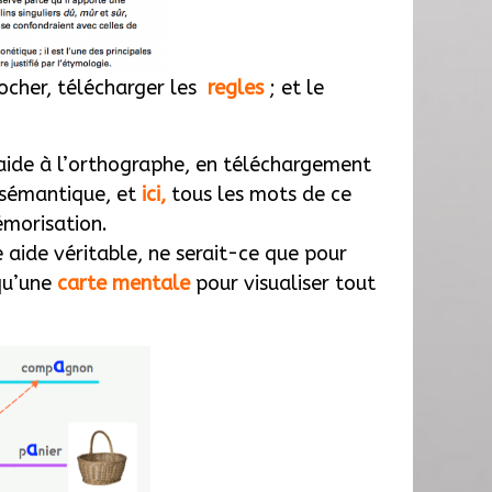
locher, télécharger les
regles
; et le
 l’aide à l’orthographe, en téléchargement
-sémantique, et
ici
,
tous les mots de ce
émorisation.
e aide véritable, ne serait-ce que pour
 qu’une
carte mentale
pour visualiser tout