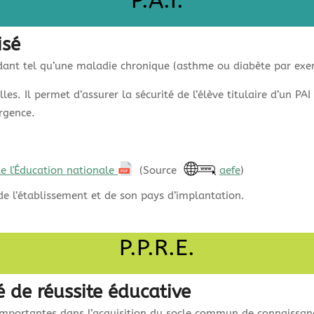
P.A.I.
isé
lidant tel qu’une maladie chronique (asthme ou diabète par exe
es. Il permet d’assurer la sécurité de l’élève titulaire d’un PAI
rgence.
de l'Éducation nationale
(Source
aefe
)
de l’établissement et de son pays d’implantation.
P.P.R.E.
 de réussite éducative
importantes dans l’acquisition du socle commun de connaissanc