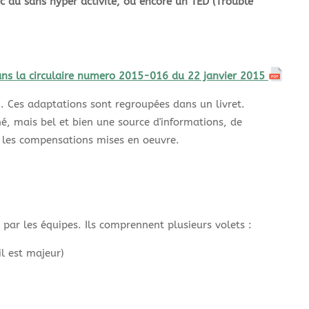
ec au sans hyper activité, ou encore un TED (Trouble
ns la circulaire numero 2015-016 du 22 janvier 2015
n. Ces adaptations sont regroupées dans un livret.
é, mais bel et bien une source d'informations, de
ns les compensations mises en oeuvre.
 par les équipes. Ils comprennent plusieurs volets :
l est majeur)