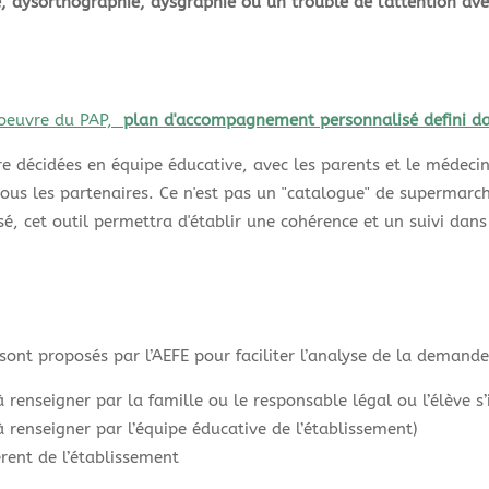
e, dysorthographie, dysgraphie ou un trouble de l'attention av
 oeuvre du PAP,
plan d'accompagnement personnalisé defini da
e décidées en équipe éducative, avec les parents et le médeci
ous les partenaires. Ce n'est pas un "catalogue" de supermarch
sé, cet outil permettra d'établir une cohérence et un suivi da
sont proposés par l’AEFE pour faciliter l’analyse de la demande
nseigner par la famille ou le responsable légal ou l’élève s’i
enseigner par l’équipe éducative de l’établissement)
érent de l’établissement