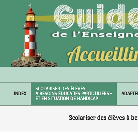
Skip
to
content
SCOLARISER DES ÉLÈVES
INDEX
À BESOINS ÉDUCATIFS PARTICULIERS
ADAPTE
Primary
ET EN SITUATION DE HANDICAP
Navigation
Menu
Scolariser des élèves à be