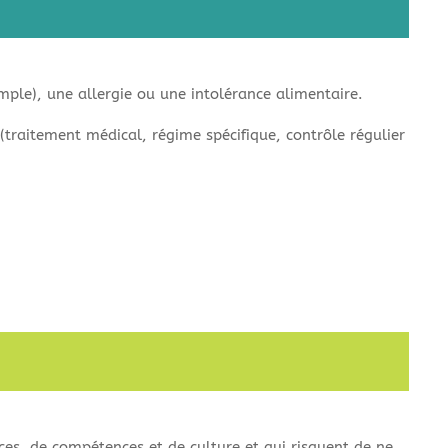
mple), une allergie ou une intolérance alimentaire.
 (traitement médical, régime spécifique, contrôle régulier
es, de compétences et de culture et qui risquent de ne