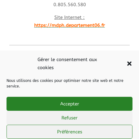
0.805.560.580
Site Internet :
https://mdph.departement06.fr
2021-
03-
Gérer le consentement aux
29
cookies
Site Internet de la DDEC de Nice
Nous utilisons des cookies pour optimiser notre site web et notre
service.
Site Internet de l'APEL 06
Accepter
Archives "Blog des personnes ressource"
Refuser
Arborescence du site (SiteMap)
Préférences