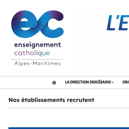
Skip
to
content
DDEC
06
ACCUEIL
LA DIRECTION DIOCÉSAINE
ORI
Nos établissements recrutent