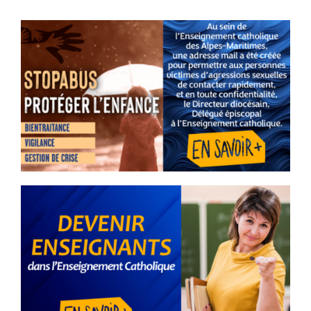
mercredi 18 mars 2026
Annonce
Decouvrez les
orientations Diocésaines
2025/2035
jeudi 30 octobre 2025
Annonce
En quoi les orientations
diocésaines 2025-2035 de
l’EC06 rejoignent
profondément la lettre