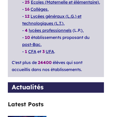
-
25
Ecoles (Maternelle et élémentaire)
,
-
16
Collèges
,
-
12
Lycées généraux (L.G.) et
technologiques (L.T.)
,
-
4
lycées professionnels
(L.P.),
-
10
établissements proposant du
post-Bac
,
-
1
CFA
et
3
UFA
.
C'est plus de
24400
élèves qui sont
accueillis dans nos établissements.
Actualités
Latest Posts