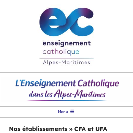
Skip
to
content
DDEC
06
Primary
Menu
Navigation
Menu
Nos établissements »
CFA et UFA