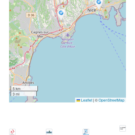
5 km
3 mi
Leaflet
|
©
OpenStreetMap