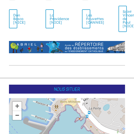
Saint
Don
La
Les
Vincen
Bosco
Providence
Fauvettes
de
[NICE]
[NICE]
[CANNES]
Paul
[NICE
2016-
06-
30
NOUS SITUER
+
−