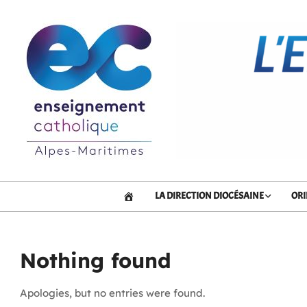
Skip
to
content
DDEC
06
ACCUEIL
LA DIRECTION DIOCÉSAINE
ORI
Nothing found
Apologies, but no entries were found.