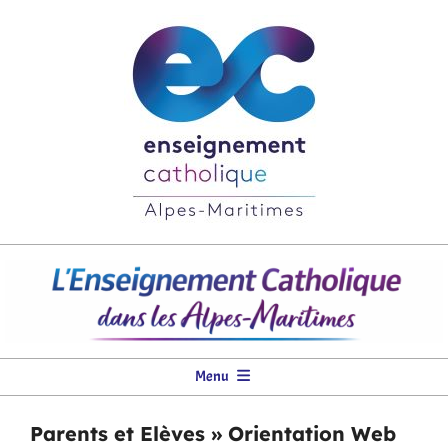
Skip
to
content
DDEC
06
Primary
Menu
Navigation
Menu
Parents et Elèves »
Orientation Web