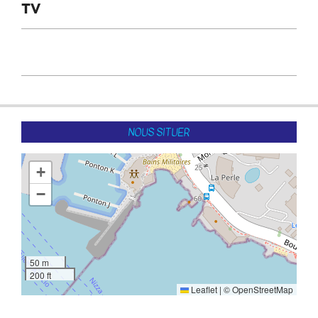
TV
2016-
02-
09
NOUS SITUER
+
−
50 m
200 ft
Leaflet
|
©
OpenStreetMap